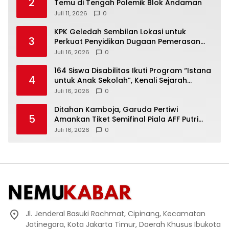
2
Temu di Tengah Polemik Blok Andaman
Juli 11, 2026
0
KPK Geledah Sembilan Lokasi untuk
3
Perkuat Penyidikan Dugaan Pemerasan
Bupati Sukoharjo Nonaktif
Juli 16, 2026
0
164 Siswa Disabilitas Ikuti Program “Istana
4
untuk Anak Sekolah”, Kenali Sejarah
Bangsa dan Pemerintahan
Juli 16, 2026
0
Ditahan Kamboja, Garuda Pertiwi
5
Amankan Tiket Semifinal Piala AFF Putri
2026
Juli 16, 2026
0
Jl. Jenderal Basuki Rachmat, Cipinang, Kecamatan
Jatinegara, Kota Jakarta Timur, Daerah Khusus Ibukota