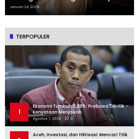
Dikenang Publik
Januari 24, 2026
TERPOPULER
Ekonomi Tumbuh 5,29%: Prabowo Dikritik –
1
kenyataan Menjawab
Agustus 7, 2026
0
Aceh, Investasi, dan Hilirisasi: Mencari Titik