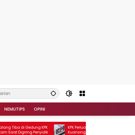
NEMUTIPS
OPINI
 Tiba di Gedung KPK
KPK Perluas Penyidikan Kasus Bupati
t Digiring Penyidik
Kuansing, Mobil Mewah hingga