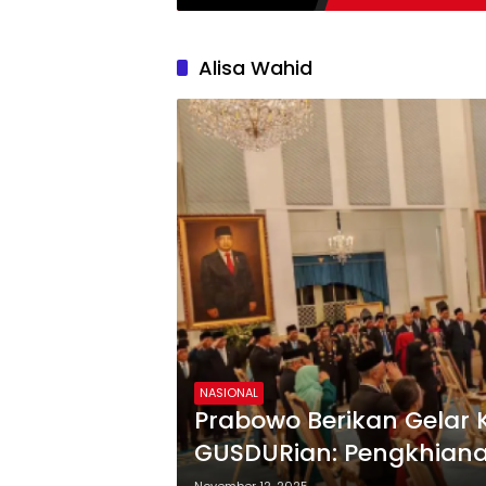
Alisa Wahid
NASIONAL
Prabowo Berikan Gelar
GUSDURian: Pengkhian
Reformasi