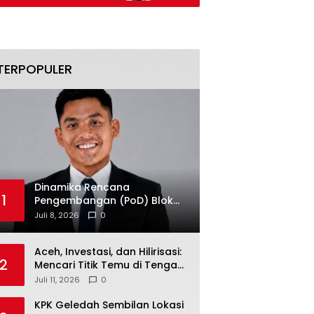
Transaksi Money Changer Didalami
TERPOPULER
Dinamika Rencana
1
Pengembangan (PoD) Blok
Andaman: Jangan Sampai
Juli 8, 2026
0
Harapan Investasi Aceh
Tersandera
Aceh, Investasi, dan Hilirisasi:
2
Mencari Titik Temu di Tengah
Polemik Blok Andaman
Juli 11, 2026
0
KPK Geledah Sembilan Lokasi