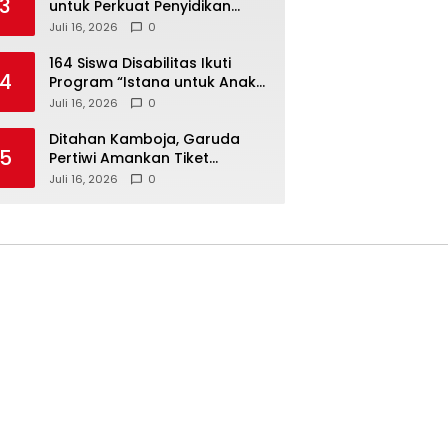
3
untuk Perkuat Penyidikan
Dugaan Pemerasan Bupati
Juli 16, 2026
0
Sukoharjo Nonaktif
164 Siswa Disabilitas Ikuti
4
Program “Istana untuk Anak
Sekolah”, Kenali Sejarah
Juli 16, 2026
0
Bangsa dan Pemerintahan
Ditahan Kamboja, Garuda
5
Pertiwi Amankan Tiket
Semifinal Piala AFF Putri 2026
Juli 16, 2026
0