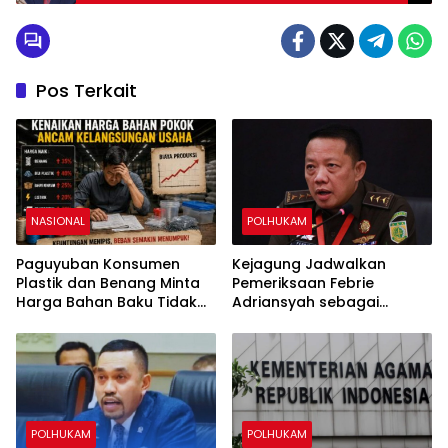
Pos Terkait
NASIONAL
POLHUKAM
Paguyuban Konsumen
Kejagung Jadwalkan
Plastik dan Benang Minta
Pemeriksaan Febrie
Harga Bahan Baku Tidak
Adriansyah sebagai
Naik
Tersangka Kasus Dugaan
TPPU
POLHUKAM
POLHUKAM