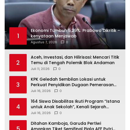
Ekonomi Tumbuh 5,29%: Prabowo Dikritik –
1
kenyataan Menjawab
Agustus 7, 2026
0
Aceh, Investasi, dan Hilirisasi: Mencari Titik
2
Temu di Tengah Polemik Blok Andaman
Juli 11, 2026
0
KPK Geledah Sembilan Lokasi untuk
3
Perkuat Penyidikan Dugaan Pemerasan
Bupati Sukoharjo Nonaktif
Juli 16, 2026
0
164 Siswa Disabilitas Ikuti Program “Istana
4
untuk Anak Sekolah”, Kenali Sejarah
Bangsa dan Pemerintahan
Juli 16, 2026
0
Ditahan Kamboja, Garuda Pertiwi
5
Amankan Tiket Semifinal Piala AFF Putri