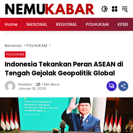
Langsung
ke
konten
Home
NASIONAL
REGIONAL
POLHUKAM
KESEH
Beranda
POLHUKAM
POLHUKAM
Indonesia Tekankan Peran ASEAN di
Tengah Gejolak Geopolitik Global
Redaksi
1 Min Baca
Januari 16, 2026