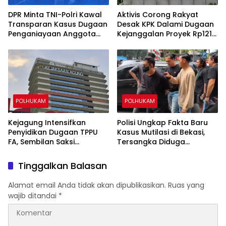
DPR Minta TNI-Polri Kawal
Aktivis Corong Rakyat
Transparan Kasus Dugaan
Desak KPK Dalami Dugaan
Penganiayaan Anggota
Kejanggalan Proyek Rp121
Polri di Palmerah
Miliar di Kementerian
Agama
POLHUKAM
POLHUKAM
Kejagung Intensifkan
Polisi Ungkap Fakta Baru
Penyidikan Dugaan TPPU
Kasus Mutilasi di Bekasi,
FA, Sembilan Saksi
Tersangka Diduga
Diperiksa dan Aset
Rencanakan Pembunuhan
Ditelusuri
demi Kuasai Harta Korban
Tinggalkan Balasan
Alamat email Anda tidak akan dipublikasikan.
Ruas yang
wajib ditandai
*