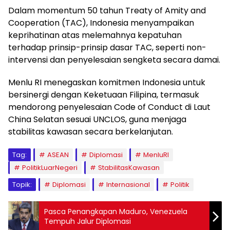
Dalam momentum 50 tahun Treaty of Amity and
Cooperation (TAC), Indonesia menyampaikan
keprihatinan atas melemahnya kepatuhan
terhadap prinsip-prinsip dasar TAC, seperti non-
intervensi dan penyelesaian sengketa secara damai.
Menlu RI menegaskan komitmen Indonesia untuk
bersinergi dengan Keketuaan Filipina, termasuk
mendorong penyelesaian Code of Conduct di Laut
China Selatan sesuai UNCLOS, guna menjaga
stabilitas kawasan secara berkelanjutan.
Tag:
ASEAN
Diplomasi
MenluRI
PolitikLuarNegeri
StabilitasKawasan
Topik:
Diplomasi
Internasional
Politik
Pasca Penangkapan Maduro, Venezuela
Tempuh Jalur Diplomasi