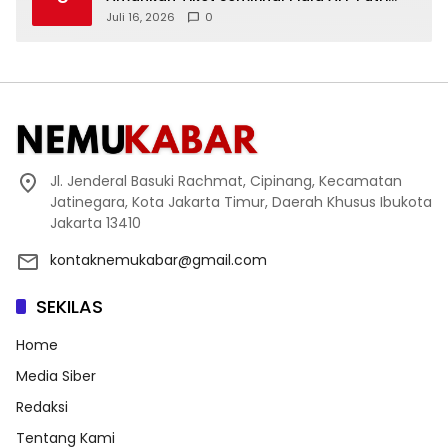
2026
Juli 16, 2026
0
Jl. Jenderal Basuki Rachmat, Cipinang, Kecamatan
Jatinegara, Kota Jakarta Timur, Daerah Khusus Ibukota
Jakarta 13410
kontaknemukabar@gmail.com
SEKILAS
Home
Media Siber
Redaksi
Tentang Kami