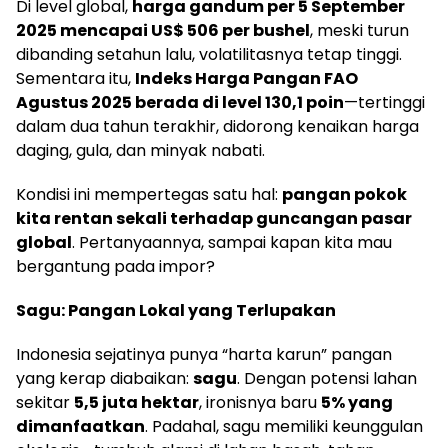
Di level global,
harga gandum per 5 September
2025 mencapai US$ 506 per bushel
, meski turun
dibanding setahun lalu, volatilitasnya tetap tinggi.
Sementara itu,
Indeks Harga Pangan FAO
Agustus 2025 berada di level 130,1 poin
—tertinggi
dalam dua tahun terakhir, didorong kenaikan harga
daging, gula, dan minyak nabati.
Kondisi ini mempertegas satu hal:
pangan pokok
kita rentan sekali terhadap guncangan pasar
global
. Pertanyaannya, sampai kapan kita mau
bergantung pada impor?
Sagu: Pangan Lokal yang Terlupakan
Indonesia sejatinya punya “harta karun” pangan
yang kerap diabaikan:
sagu
. Dengan potensi lahan
sekitar
5,5 juta hektar
, ironisnya baru
5% yang
dimanfaatkan
. Padahal, sagu memiliki keunggulan