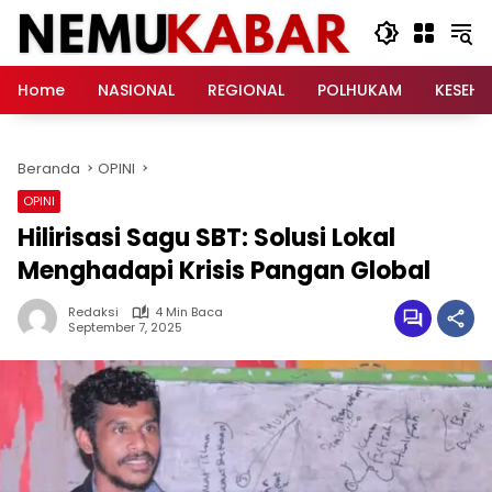
Langsung
ke
konten
Home
NASIONAL
REGIONAL
POLHUKAM
KESEH
Beranda
OPINI
OPINI
Hilirisasi Sagu SBT: Solusi Lokal
Menghadapi Krisis Pangan Global
Redaksi
4 Min Baca
September 7, 2025