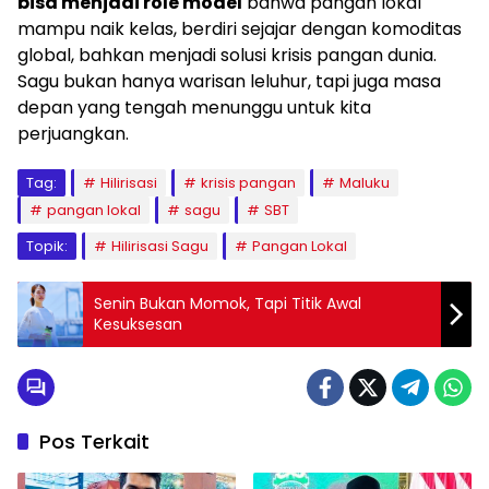
bisa menjadi role model
bahwa pangan lokal
mampu naik kelas, berdiri sejajar dengan komoditas
global, bahkan menjadi solusi krisis pangan dunia.
Sagu bukan hanya warisan leluhur, tapi juga masa
depan yang tengah menunggu untuk kita
perjuangkan.
Tag:
Hilirisasi
krisis pangan
Maluku
pangan lokal
sagu
SBT
Topik:
Hilirisasi Sagu
Pangan Lokal
Senin Bukan Momok, Tapi Titik Awal
Kesuksesan
Pos Terkait