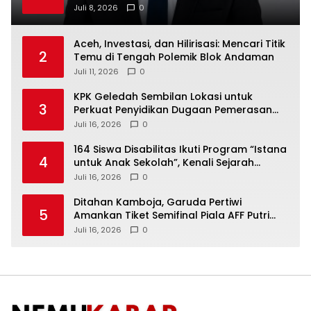
Investasi Aceh Tersandera
Juli 8, 2026
0
Aceh, Investasi, dan Hilirisasi: Mencari Titik
2
Temu di Tengah Polemik Blok Andaman
Juli 11, 2026
0
KPK Geledah Sembilan Lokasi untuk
3
Perkuat Penyidikan Dugaan Pemerasan
Bupati Sukoharjo Nonaktif
Juli 16, 2026
0
164 Siswa Disabilitas Ikuti Program “Istana
4
untuk Anak Sekolah”, Kenali Sejarah
Bangsa dan Pemerintahan
Juli 16, 2026
0
Ditahan Kamboja, Garuda Pertiwi
5
Amankan Tiket Semifinal Piala AFF Putri
2026
Juli 16, 2026
0