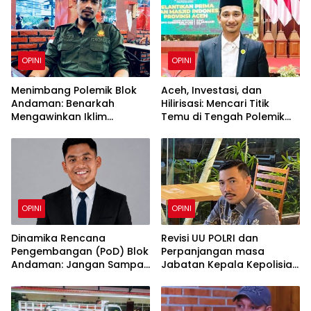
OPINI
OPINI
Menimbang Polemik Blok
Aceh, Investasi, dan
Andaman: Benarkah
Hilirisasi: Mencari Titik
Mengawinkan Iklim
Temu di Tengah Polemik
Investasi dan Kedaulatan
Blok Andaman
Daerah Sebagai Jalan
Tengah?
OPINI
OPINI
Dinamika Rencana
Revisi UU POLRI dan
Pengembangan (PoD) Blok
Perpanjangan masa
Andaman: Jangan Sampai
Jabatan Kepala Kepolisian
Harapan Investasi Aceh
Perlu Diapresiasi !
Tersandera