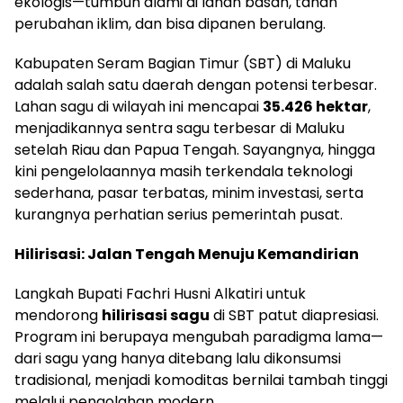
ekologis—tumbuh alami di lahan basah, tahan
perubahan iklim, dan bisa dipanen berulang.
Kabupaten Seram Bagian Timur (SBT) di Maluku
adalah salah satu daerah dengan potensi terbesar.
Lahan sagu di wilayah ini mencapai
35.426 hektar
,
menjadikannya sentra sagu terbesar di Maluku
setelah Riau dan Papua Tengah. Sayangnya, hingga
kini pengelolaannya masih terkendala teknologi
sederhana, pasar terbatas, minim investasi, serta
kurangnya perhatian serius pemerintah pusat.
Hilirisasi: Jalan Tengah Menuju Kemandirian
Langkah Bupati Fachri Husni Alkatiri untuk
mendorong
hilirisasi sagu
di SBT patut diapresiasi.
Program ini berupaya mengubah paradigma lama—
dari sagu yang hanya ditebang lalu dikonsumsi
tradisional, menjadi komoditas bernilai tambah tinggi
melalui pengolahan modern.