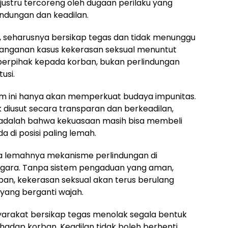
 justru tercoreng oleh dugaan perilaku yang
indungan dan keadilan.
t, seharusnya bersikap tegas dan tidak menunggu
enanganan kasus kekerasan seksual menuntut
 berpihak kepada korban, bukan perlindungan
usi.
 ini hanya akan memperkuat budaya impunitas.
 diusut secara transparan dan berkeadilan,
 adalah bahwa kekuasaan masih bisa membeli
 di posisi paling lemah.
pa lemahnya mekanisme perlindungan di
gara. Tanpa sistem pengaduan yang aman,
an, kekerasan seksual akan terus berulang
yang berganti wajah.
arakat bersikap tegas menolak segala bentuk
rhadap korban. Keadilan tidak boleh berhenti