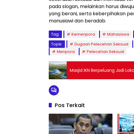
pada slogan, melainkan harus diwuj
yang berani, serta keberpihakan p
manusiawi dan beradab.
Tag:
Kemenpora
Mahasiswa
Topik:
Dugaan Pelecehan Seksual
Menpora
Pelecehan Seksual
Masjid IKN Berpeluang Jadi Loka
Pos Terkait