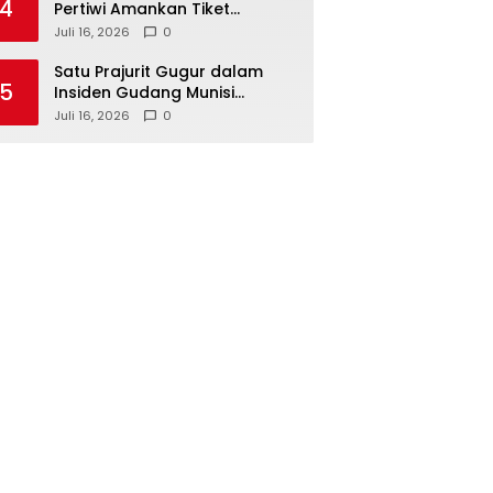
4
Pertiwi Amankan Tiket
Semifinal Piala AFF Putri 2026
Juli 16, 2026
0
Satu Prajurit Gugur dalam
5
Insiden Gudang Munisi
Madiun, TNI AD Dalami
Juli 16, 2026
0
Penyebab Ledakan