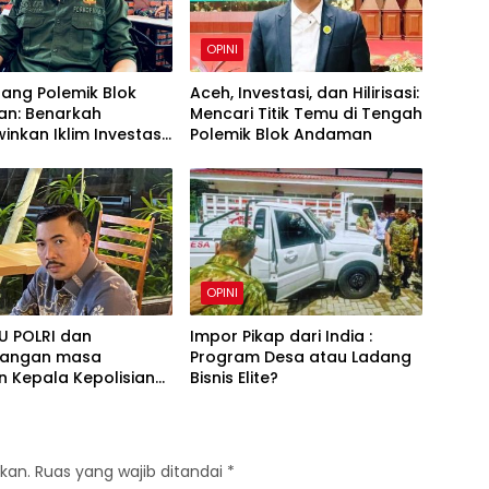
OPINI
ang Polemik Blok
Aceh, Investasi, dan Hilirisasi:
n: Benarkah
Mencari Titik Temu di Tengah
nkan Iklim Investasi
Polemik Blok Andaman
daulatan Daerah
i Jalan Tengah?
OPINI
UU POLRI dan
Impor Pikap dari India :
jangan masa
Program Desa atau Ladang
 Kepala Kepolisian
Bisnis Elite?
apresiasi !
kan.
Ruas yang wajib ditandai
*