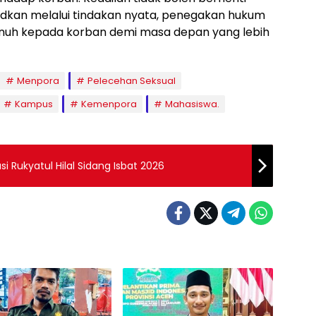
udkan melalui tindakan nyata, penegakan hukum
enuh kepada korban demi masa depan yang lebih
Menpora
Pelecehan Seksual
Kampus
Kemenpora
Mahasiswa.
si Rukyatul Hilal Sidang Isbat 2026