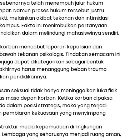
n sebenarnya telah menempuh jalur hukum
mpat. Namun proses hukum tersebut justru
ti, melainkan akibat tekanan dan intimidasi
 kampus. Fakta ini menimbulkan pertanyaan
ndidikan dalam melindungi mahasiswinya sendiri.
korban mencabut laporan kepolisian dan
 bawah tekanan psikologis. Tindakan semacam ini
i juga dapat dikategorikan sebagai bentuk
a akhirnya harus menanggung beban trauma
tkan pendidikannya.
an seksual tidak hanya meninggalkan luka fisik
pas masa depan korban. Ketika korban dipaksa
 dalam posisi strategis, maka yang terjadi
dan pembiaran kekuasaan yang menyimpang.
truktur media kepemudaan di lingkungan
ri. Lembaga yang seharusnya menjadi ruang aman,