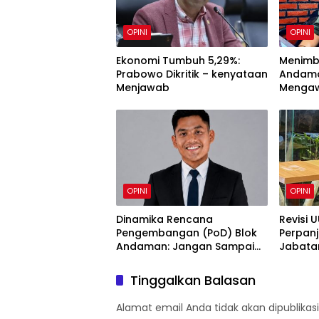
OPINI
OPINI
Ekonomi Tumbuh 5,29%:
Menimb
Prabowo Dikritik – kenyataan
Andama
Menjawab
Mengawi
dan Ke
Sebaga
OPINI
OPINI
Dinamika Rencana
Revisi 
Pengembangan (PoD) Blok
Perpan
Andaman: Jangan Sampai
Jabatan
Harapan Investasi Aceh
Perlu Di
Tersandera
Tinggalkan Balasan
Alamat email Anda tidak akan dipublikasi