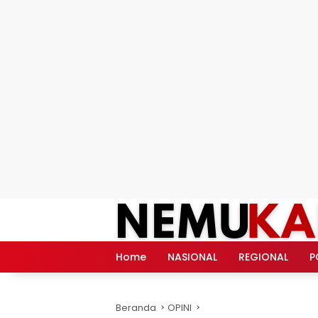
Langsung
ke
konten
Home
NASIONAL
REGIONAL
P
Beranda
OPINI