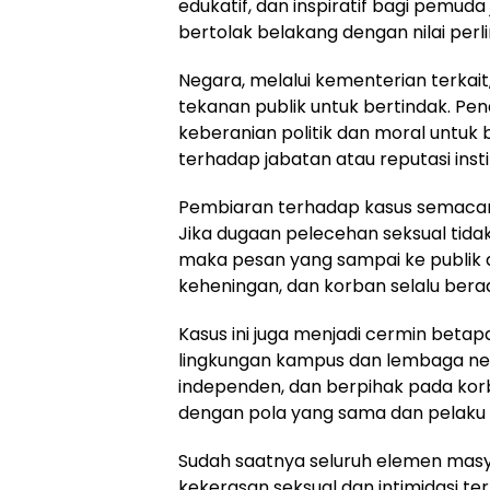
edukatif, dan inspiratif bagi pemuda
bertolak belakang dengan nilai perl
Negara, melalui kementerian terkai
tekanan publik untuk bertindak. P
keberanian politik dan moral untuk
terhadap jabatan atau reputasi instit
Pembiaran terhadap kasus semacam
Jika dugaan pelecehan seksual tidak
maka pesan yang sampai ke publik
keheningan, dan korban selalu berada
Kasus ini juga menjadi cermin beta
lingkungan kampus dan lembaga ne
independen, dan berpihak pada korb
dengan pola yang sama dan pelaku 
Sudah saatnya seluruh elemen masy
kekerasan seksual dan intimidasi te