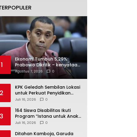
TERPOPULER
Ekonomi Tumbuh 5,29%:
1
Prabowo Dikritik – kenyataan
Menjawab
Agustus 7, 2026
0
KPK Geledah Sembilan Lokasi
2
untuk Perkuat Penyidikan
Dugaan Pemerasan Bupati
Juli 16, 2026
0
Sukoharjo Nonaktif
164 Siswa Disabilitas Ikuti
3
Program “Istana untuk Anak
Sekolah”, Kenali Sejarah
Juli 16, 2026
0
Bangsa dan Pemerintahan
Ditahan Kamboja, Garuda