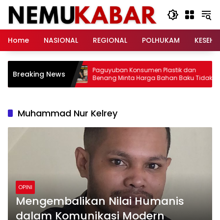
Langsung
ke
konten
Home
NASIONAL
REGIONAL
POLHUKAM
KESEH
bowo Dikritik –
Paguyuban Konsumen Plastik dan
Breaking News
Benang Minta Harga Bahan Baku Tidak
Naik
Muhammad Nur Kelrey
OPINI
Mengembalikan Nilai Humanis
dalam Komunikasi Modern