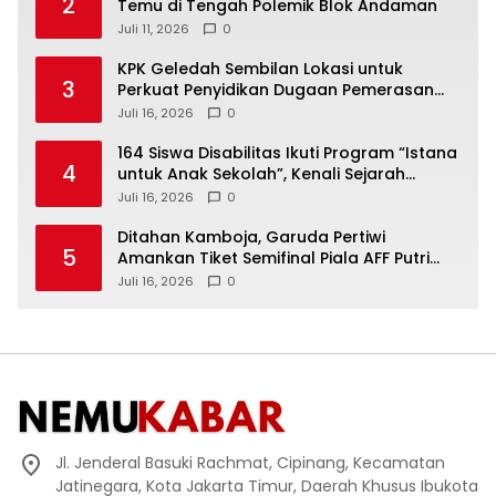
2
Temu di Tengah Polemik Blok Andaman
Juli 11, 2026
0
KPK Geledah Sembilan Lokasi untuk
3
Perkuat Penyidikan Dugaan Pemerasan
Bupati Sukoharjo Nonaktif
Juli 16, 2026
0
164 Siswa Disabilitas Ikuti Program “Istana
4
untuk Anak Sekolah”, Kenali Sejarah
Bangsa dan Pemerintahan
Juli 16, 2026
0
Ditahan Kamboja, Garuda Pertiwi
5
Amankan Tiket Semifinal Piala AFF Putri
2026
Juli 16, 2026
0
Jl. Jenderal Basuki Rachmat, Cipinang, Kecamatan
Jatinegara, Kota Jakarta Timur, Daerah Khusus Ibukota