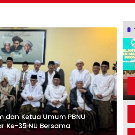
Kemajuan Bangsa
 Aam dan Ketua Umum PBNU
ar Ke-35 NU Bersama