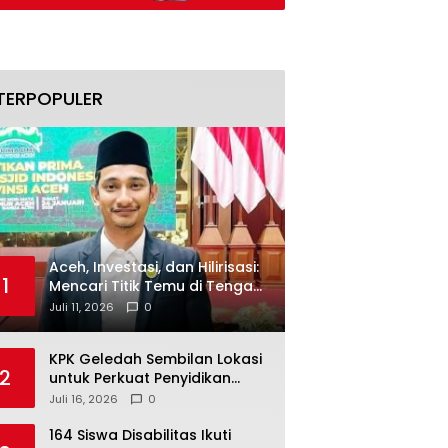
Aset Ditelusuri
TERPOPULER
Aceh, Investasi, dan Hilirisasi:
1
Mencari Titik Temu di Tengah
Polemik Blok Andaman
Juli 11, 2026
0
KPK Geledah Sembilan Lokasi
2
untuk Perkuat Penyidikan
Dugaan Pemerasan Bupati
Juli 16, 2026
0
Sukoharjo Nonaktif
164 Siswa Disabilitas Ikuti