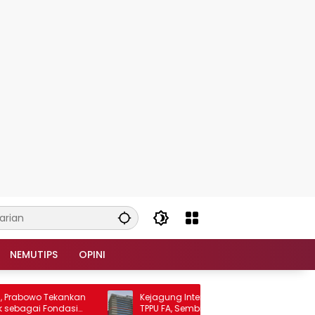
NEMUTIPS
OPINI
abowo Tekankan
Kejagung Intensifkan Penyidikan Dugaan
agai Fondasi
TPPU FA, Sembilan Saksi Diperiksa dan