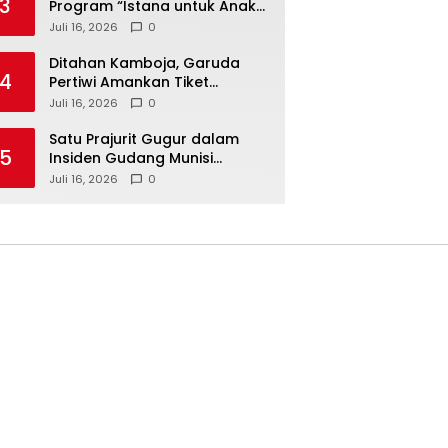
3
Program “Istana untuk Anak
Sekolah”, Kenali Sejarah
Juli 16, 2026
0
Bangsa dan Pemerintahan
Ditahan Kamboja, Garuda
4
Pertiwi Amankan Tiket
Semifinal Piala AFF Putri 2026
Juli 16, 2026
0
Satu Prajurit Gugur dalam
5
Insiden Gudang Munisi
Madiun, TNI AD Dalami
Juli 16, 2026
0
Penyebab Ledakan