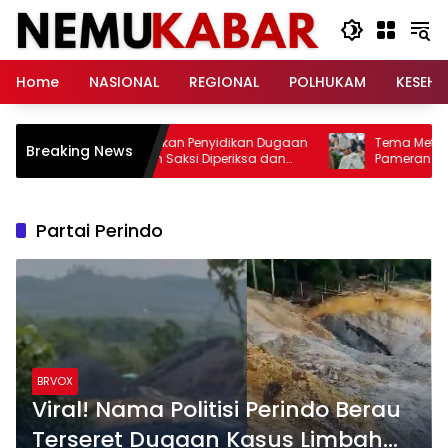
Langsung
ke
konten
Home
NASIONAL
REGIONAL
POLHUKAM
KESEH
Kejagung Intensifkan Penyidikan Dugaan
Tema Met Gala 
Breaking News
TPPU FA, Sembilan Saksi Diperiksa dan
Pameran John Ga
Aset Ditelusuri
di Dunia Fashion
Partai Perindo
BRVOX
Viral! Nama Politisi Perindo Berau
Terseret Dugaan Kasus Limbah