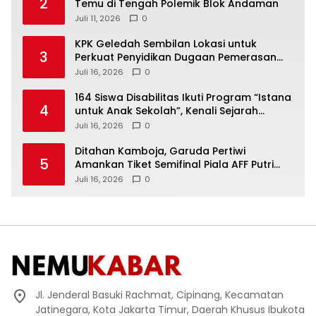
2
Temu di Tengah Polemik Blok Andaman
Juli 11, 2026
0
KPK Geledah Sembilan Lokasi untuk
3
Perkuat Penyidikan Dugaan Pemerasan
Bupati Sukoharjo Nonaktif
Juli 16, 2026
0
164 Siswa Disabilitas Ikuti Program “Istana
4
untuk Anak Sekolah”, Kenali Sejarah
Bangsa dan Pemerintahan
Juli 16, 2026
0
Ditahan Kamboja, Garuda Pertiwi
5
Amankan Tiket Semifinal Piala AFF Putri
2026
Juli 16, 2026
0
Jl. Jenderal Basuki Rachmat, Cipinang, Kecamatan
Jatinegara, Kota Jakarta Timur, Daerah Khusus Ibukota