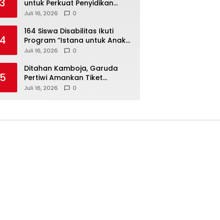
3
untuk Perkuat Penyidikan
Dugaan Pemerasan Bupati
Juli 16, 2026
0
Sukoharjo Nonaktif
164 Siswa Disabilitas Ikuti
4
Program “Istana untuk Anak
Sekolah”, Kenali Sejarah
Juli 16, 2026
0
Bangsa dan Pemerintahan
Ditahan Kamboja, Garuda
5
Pertiwi Amankan Tiket
Semifinal Piala AFF Putri 2026
Juli 16, 2026
0