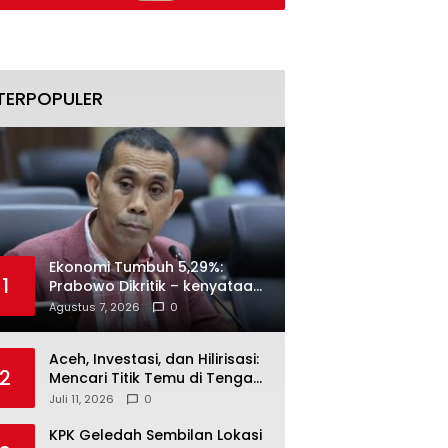
Naik
TERPOPULER
Ekonomi Tumbuh 5,29%:
1
Prabowo Dikritik – kenyataan
Menjawab
Agustus 7, 2026
0
Aceh, Investasi, dan Hilirisasi:
2
Mencari Titik Temu di Tengah
Polemik Blok Andaman
Juli 11, 2026
0
KPK Geledah Sembilan Lokasi