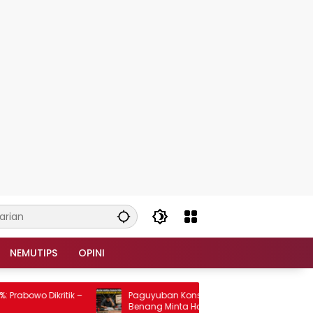
NEMUTIPS
OPINI
wo Dikritik –
Paguyuban Konsumen Plastik dan
Benang Minta Harga Bahan Baku Tidak