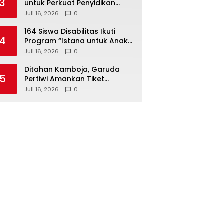
3
untuk Perkuat Penyidikan
Dugaan Pemerasan Bupati
Juli 16, 2026
0
Sukoharjo Nonaktif
164 Siswa Disabilitas Ikuti
4
Program “Istana untuk Anak
Sekolah”, Kenali Sejarah
Juli 16, 2026
0
Bangsa dan Pemerintahan
Ditahan Kamboja, Garuda
5
Pertiwi Amankan Tiket
Semifinal Piala AFF Putri 2026
Juli 16, 2026
0