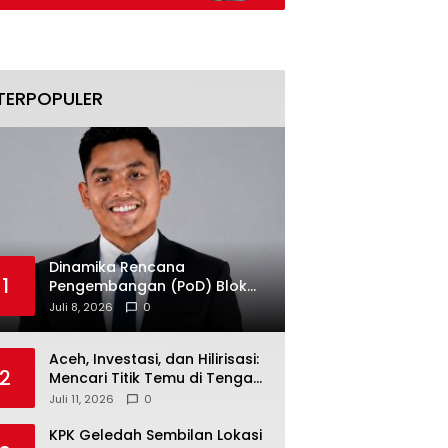
sa
Aset Ditelusuri
TERPOPULER
Dinamika Rencana
1
Pengembangan (PoD) Blok
Andaman: Jangan Sampai
Juli 8, 2026
0
Harapan Investasi Aceh
Tersandera
Aceh, Investasi, dan Hilirisasi:
2
Mencari Titik Temu di Tengah
Polemik Blok Andaman
Juli 11, 2026
0
KPK Geledah Sembilan Lokasi