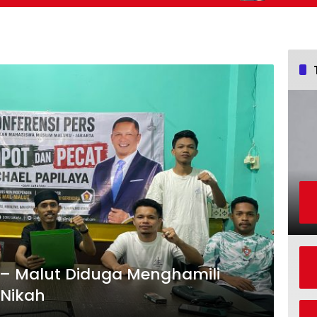
Kemajuan Bang
a Menghamili
 Nikah