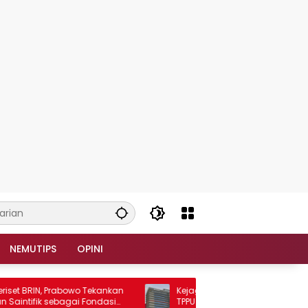
NEMUTIPS
OPINI
BRIN, Prabowo Tekankan
Kejagung Intensifkan Penyidikan Du
ifik sebagai Fondasi
TPPU FA, Sembilan Saksi Diperiksa dan