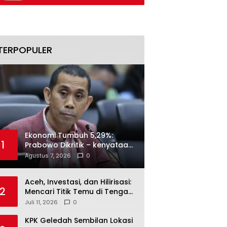
Naik
Secara Bertahap
TERPOPULER
Ekonomi Tumbuh 5,29%:
1
Prabowo Dikritik – kenyataan
Menjawab
Agustus 7, 2026
0
Aceh, Investasi, dan Hilirisasi:
2
Mencari Titik Temu di Tengah
Polemik Blok Andaman
Juli 11, 2026
0
KPK Geledah Sembilan Lokasi