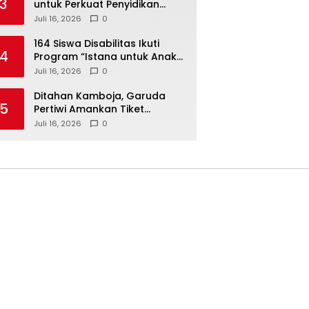
3
untuk Perkuat Penyidikan
Dugaan Pemerasan Bupati
Juli 16, 2026
0
Sukoharjo Nonaktif
164 Siswa Disabilitas Ikuti
4
Program “Istana untuk Anak
Sekolah”, Kenali Sejarah
Juli 16, 2026
0
Bangsa dan Pemerintahan
Ditahan Kamboja, Garuda
5
Pertiwi Amankan Tiket
Semifinal Piala AFF Putri 2026
Juli 16, 2026
0