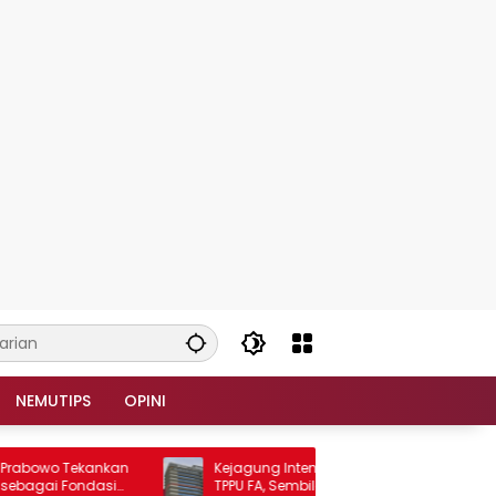
NEMUTIPS
OPINI
owo Tekankan
Kejagung Intensifkan Penyidikan Dugaan
ai Fondasi
TPPU FA, Sembilan Saksi Diperiksa dan