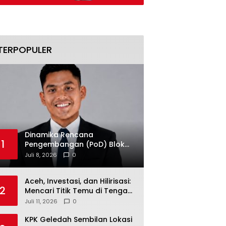
Aset Ditelusuri
TERPOPULER
Dinamika Rencana
1
Pengembangan (PoD) Blok
Andaman: Jangan Sampai
Juli 8, 2026
0
Harapan Investasi Aceh
Tersandera
Aceh, Investasi, dan Hilirisasi:
2
Mencari Titik Temu di Tengah
Polemik Blok Andaman
Juli 11, 2026
0
KPK Geledah Sembilan Lokasi