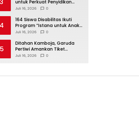
3
untuk Perkuat Penyidikan
Dugaan Pemerasan Bupati
Juli 16, 2026
0
Sukoharjo Nonaktif
164 Siswa Disabilitas Ikuti
4
Program “Istana untuk Anak
Sekolah”, Kenali Sejarah
Juli 16, 2026
0
Bangsa dan Pemerintahan
Ditahan Kamboja, Garuda
5
Pertiwi Amankan Tiket
Semifinal Piala AFF Putri 2026
Juli 16, 2026
0