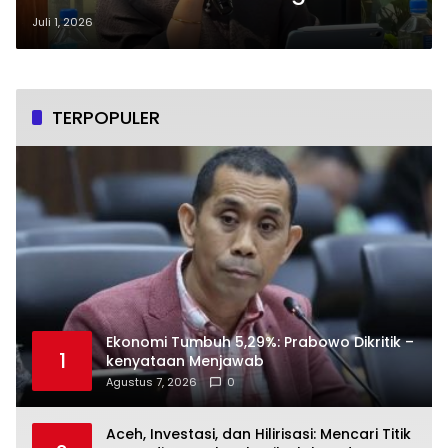
Ekstrem di Eropa
Juli 1, 2026
TERPOPULER
Ekonomi Tumbuh 5,29%: Prabowo Dikritik –
1
kenyataan Menjawab
Agustus 7, 2026
0
Aceh, Investasi, dan Hilirisasi: Mencari Titik