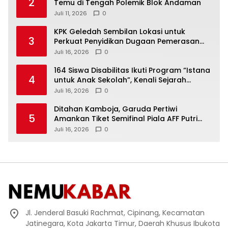
2
Temu di Tengah Polemik Blok Andaman
Juli 11, 2026
0
KPK Geledah Sembilan Lokasi untuk
3
Perkuat Penyidikan Dugaan Pemerasan
Bupati Sukoharjo Nonaktif
Juli 16, 2026
0
164 Siswa Disabilitas Ikuti Program “Istana
4
untuk Anak Sekolah”, Kenali Sejarah
Bangsa dan Pemerintahan
Juli 16, 2026
0
Ditahan Kamboja, Garuda Pertiwi
5
Amankan Tiket Semifinal Piala AFF Putri
2026
Juli 16, 2026
0
Jl. Jenderal Basuki Rachmat, Cipinang, Kecamatan
Jatinegara, Kota Jakarta Timur, Daerah Khusus Ibukota