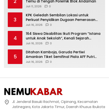
2
Temu di Tengah Polemik Blok Andaman
Juli 11, 2026
0
KPK Geledah Sembilan Lokasi untuk
3
Perkuat Penyidikan Dugaan Pemerasan
Bupati Sukoharjo Nonaktif
Juli 16, 2026
0
164 Siswa Disabilitas Ikuti Program “Istana
4
untuk Anak Sekolah”, Kenali Sejarah
Bangsa dan Pemerintahan
Juli 16, 2026
0
Ditahan Kamboja, Garuda Pertiwi
5
Amankan Tiket Semifinal Piala AFF Putri
2026
Juli 16, 2026
0
Jl. Jenderal Basuki Rachmat, Cipinang, Kecamatan
Jatinegara, Kota Jakarta Timur, Daerah Khusus Ibukota