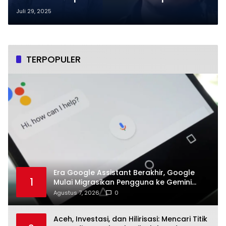
Arya Daru
Juli 29, 2025
TERPOPULER
Era Google Assistant Berakhir, Google
1
Mulai Migrasikan Pengguna ke Gemini
Secara Bertahap
Agustus 7, 2026
0
Aceh, Investasi, dan Hilirisasi: Mencari Titik