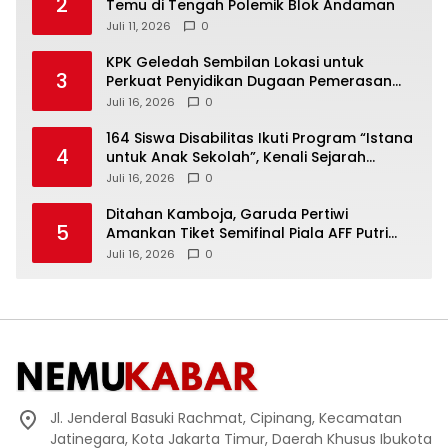
2
Temu di Tengah Polemik Blok Andaman
Juli 11, 2026
0
KPK Geledah Sembilan Lokasi untuk
3
Perkuat Penyidikan Dugaan Pemerasan
Bupati Sukoharjo Nonaktif
Juli 16, 2026
0
164 Siswa Disabilitas Ikuti Program “Istana
4
untuk Anak Sekolah”, Kenali Sejarah
Bangsa dan Pemerintahan
Juli 16, 2026
0
Ditahan Kamboja, Garuda Pertiwi
5
Amankan Tiket Semifinal Piala AFF Putri
2026
Juli 16, 2026
0
Jl. Jenderal Basuki Rachmat, Cipinang, Kecamatan
Jatinegara, Kota Jakarta Timur, Daerah Khusus Ibukota