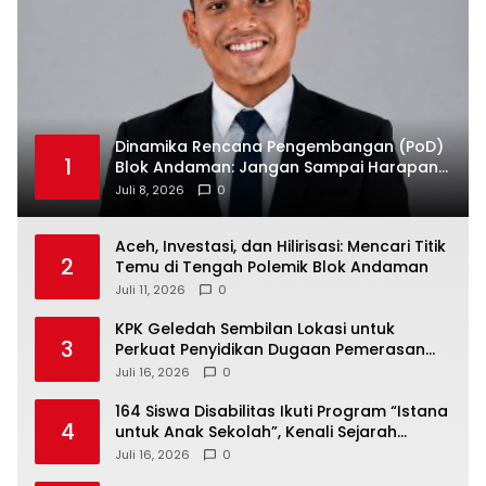
Dinamika Rencana Pengembangan (PoD)
1
Blok Andaman: Jangan Sampai Harapan
Investasi Aceh Tersandera
Juli 8, 2026
0
Aceh, Investasi, dan Hilirisasi: Mencari Titik
2
Temu di Tengah Polemik Blok Andaman
Juli 11, 2026
0
KPK Geledah Sembilan Lokasi untuk
3
Perkuat Penyidikan Dugaan Pemerasan
Bupati Sukoharjo Nonaktif
Juli 16, 2026
0
164 Siswa Disabilitas Ikuti Program “Istana
4
untuk Anak Sekolah”, Kenali Sejarah
Bangsa dan Pemerintahan
Juli 16, 2026
0