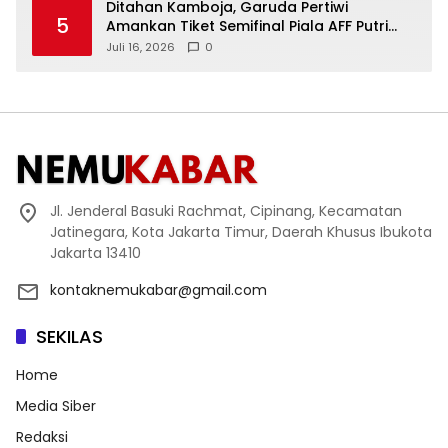
Ditahan Kamboja, Garuda Pertiwi
5
Amankan Tiket Semifinal Piala AFF Putri
2026
Juli 16, 2026
0
Jl. Jenderal Basuki Rachmat, Cipinang, Kecamatan
Jatinegara, Kota Jakarta Timur, Daerah Khusus Ibukota
Jakarta 13410
kontaknemukabar@gmail.com
SEKILAS
Home
Media Siber
Redaksi