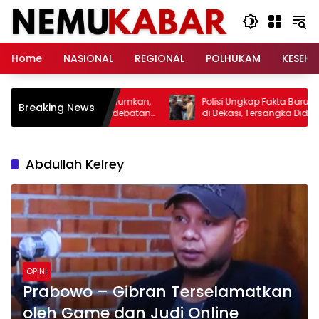
Langsung
ke
konten
Home
NASIONAL
REGIONAL
POLHUKAM
KESEH
la 2027 Resmi Diumumkan,
Polisi Ungkap Fakta Baru Kasus Mut
Breaking News
 Galliano Picu Perdebatan
di Bekasi, Tersangka Diduga
hion
Rencanakan Pembunuhan demi K
Harta Korban
Abdullah Kelrey
OPINI
Prabowo – Gibran Terselamatkan
oleh Game dan Judi Online