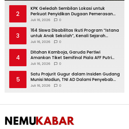
KPK Geledah Sembilan Lokasi untuk
2
Perkuat Penyidikan Dugaan Pemerasan
Bupati Sukoharjo Nonaktif
Juli 16, 2026
0
164 Siswa Disabilitas Ikuti Program “Istana
3
untuk Anak Sekolah”, Kenali Sejarah
Bangsa dan Pemerintahan
Juli 16, 2026
0
Ditahan Kamboja, Garuda Pertiwi
4
Amankan Tiket Semifinal Piala AFF Putri
2026
Juli 16, 2026
0
Satu Prajurit Gugur dalam Insiden Gudang
5
Munisi Madiun, TNI AD Dalami Penyebab
Ledakan
Juli 16, 2026
0