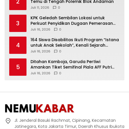
2
Temu di Tengah Polemik Blok Andaman
Juli 11, 2026
0
KPK Geledah Sembilan Lokasi untuk
3
Perkuat Penyidikan Dugaan Pemerasan
Bupati Sukoharjo Nonaktif
Juli 16, 2026
0
164 Siswa Disabilitas Ikuti Program “Istana
4
untuk Anak Sekolah”, Kenali Sejarah
Bangsa dan Pemerintahan
Juli 16, 2026
0
Ditahan Kamboja, Garuda Pertiwi
5
Amankan Tiket Semifinal Piala AFF Putri
2026
Juli 16, 2026
0
Jl. Jenderal Basuki Rachmat, Cipinang, Kecamatan
Jatinegara, Kota Jakarta Timur, Daerah Khusus Ibukota