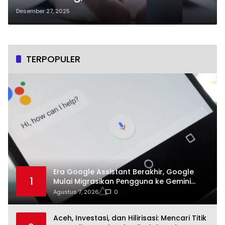
Meninggal Dunia
Desember 27, 2025
TERPOPULER
Era Google Assistant Berakhir, Google
1
Mulai Migrasikan Pengguna ke Gemini
Secara Bertahap
Agustus 7, 2026
0
Aceh, Investasi, dan Hilirisasi: Mencari Titik