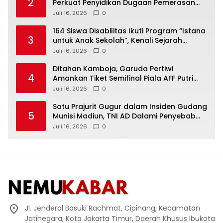
2
Perkuat Penyidikan Dugaan Pemerasan
Bupati Sukoharjo Nonaktif
Juli 16, 2026
0
164 Siswa Disabilitas Ikuti Program “Istana
3
untuk Anak Sekolah”, Kenali Sejarah
Bangsa dan Pemerintahan
Juli 16, 2026
0
Ditahan Kamboja, Garuda Pertiwi
4
Amankan Tiket Semifinal Piala AFF Putri
2026
Juli 16, 2026
0
Satu Prajurit Gugur dalam Insiden Gudang
5
Munisi Madiun, TNI AD Dalami Penyebab
Ledakan
Juli 16, 2026
0
Jl. Jenderal Basuki Rachmat, Cipinang, Kecamatan
Jatinegara, Kota Jakarta Timur, Daerah Khusus Ibukota