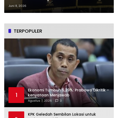
Ombudsman RI dan
Juni 8, 2026
Direkomendasikan Diberhentikan
Tetap
TERPOPULER
Ekonomi Tumbuh 5,29%: Prabowo Dikritik –
1
kenyataan Menjawab
Agustus 7, 2026
0
KPK Geledah Sembilan Lokasi untuk