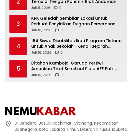
2
Temu di Tengah Polemik Blok Andaman
Juli 11, 2026
0
KPK Geledah Sembilan Lokasi untuk
3
Perkuat Penyidikan Dugaan Pemerasan
Bupati Sukoharjo Nonaktif
Juli 16, 2026
0
164 Siswa Disabilitas Ikuti Program “Istana
4
untuk Anak Sekolah”, Kenali Sejarah
Bangsa dan Pemerintahan
Juli 16, 2026
0
Ditahan Kamboja, Garuda Pertiwi
5
Amankan Tiket Semifinal Piala AFF Putri
2026
Juli 16, 2026
0
Jl. Jenderal Basuki Rachmat, Cipinang, Kecamatan
Jatinegara, Kota Jakarta Timur, Daerah Khusus Ibukota