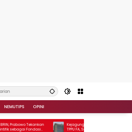
NEMUTIPS
OPINI
, Prabowo Tekankan
Kejagung Intensifkan Penyidikan Dugaan
 sebagai Fondasi
TPPU FA, Sembilan Saksi Diperiksa dan