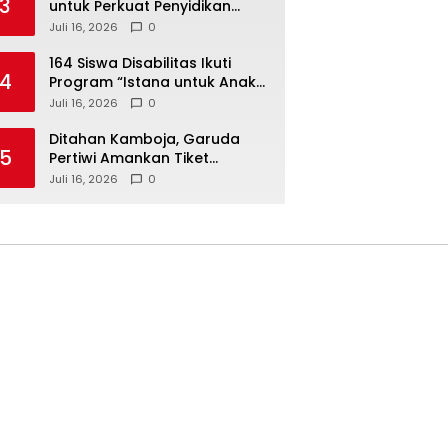
3
untuk Perkuat Penyidikan
Dugaan Pemerasan Bupati
Juli 16, 2026
0
Sukoharjo Nonaktif
164 Siswa Disabilitas Ikuti
4
Program “Istana untuk Anak
Sekolah”, Kenali Sejarah
Juli 16, 2026
0
Bangsa dan Pemerintahan
Ditahan Kamboja, Garuda
5
Pertiwi Amankan Tiket
Semifinal Piala AFF Putri 2026
Juli 16, 2026
0