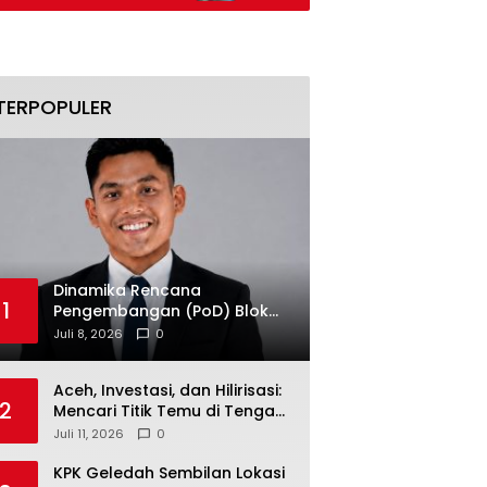
Aset Ditelusuri
TERPOPULER
Dinamika Rencana
1
Pengembangan (PoD) Blok
Andaman: Jangan Sampai
Juli 8, 2026
0
Harapan Investasi Aceh
Tersandera
Aceh, Investasi, dan Hilirisasi:
2
Mencari Titik Temu di Tengah
Polemik Blok Andaman
Juli 11, 2026
0
KPK Geledah Sembilan Lokasi