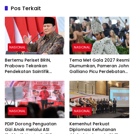
Pos Terkait
NASIONAL
NASIONAL
Bertemu Periset BRIN,
Tema Met Gala 2027 Resmi
Prabowo Tekankan
Diumumkan, Pameran John
Pendekatan Saintifik
Galliano Picu Perdebatan
sebagai Fondasi Kemajuan
di Dunia Fashion
Bangsa
NASIONAL
NASIONAL
PDIP Dorong Penguatan
Kemenhut Perkuat
Gizi Anak melalui ASI
Diplomasi Kehutanan