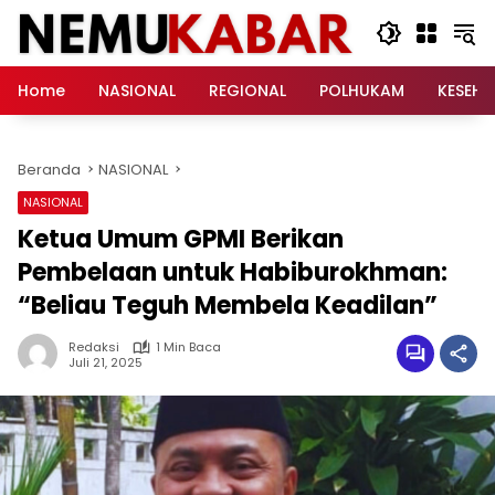
Langsung
ke
konten
Home
NASIONAL
REGIONAL
POLHUKAM
KESEH
Beranda
NASIONAL
NASIONAL
Ketua Umum GPMI Berikan
Pembelaan untuk Habiburokhman:
“Beliau Teguh Membela Keadilan”
Redaksi
1 Min Baca
Juli 21, 2025