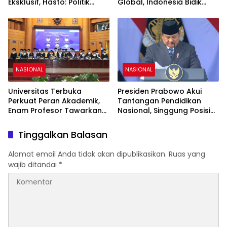
Eksklusif, Hasto: Politik
Global, Indonesia Bidik
Harus Membangun
Peran Strategis di Forum
Peradaban
Internasional
NASIONAL
NASIONAL
Universitas Terbuka
Presiden Prabowo Akui
Perkuat Peran Akademik,
Tantangan Pendidikan
Enam Profesor Tawarkan
Nasional, Singgung Posisi
Inovasi untuk Transformasi
Indonesia dalam Survei
Pendidikan dan Pelayanan
PISA
Tinggalkan Balasan
Publik
Alamat email Anda tidak akan dipublikasikan.
Ruas yang
wajib ditandai
*