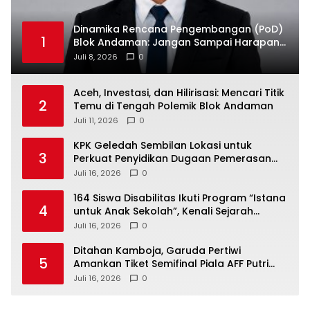
Dinamika Rencana Pengembangan (PoD)
1
Blok Andaman: Jangan Sampai Harapan
Investasi Aceh Tersandera
Juli 8, 2026
0
Aceh, Investasi, dan Hilirisasi: Mencari Titik
2
Temu di Tengah Polemik Blok Andaman
Juli 11, 2026
0
KPK Geledah Sembilan Lokasi untuk
3
Perkuat Penyidikan Dugaan Pemerasan
Bupati Sukoharjo Nonaktif
Juli 16, 2026
0
164 Siswa Disabilitas Ikuti Program “Istana
4
untuk Anak Sekolah”, Kenali Sejarah
Bangsa dan Pemerintahan
Juli 16, 2026
0
Ditahan Kamboja, Garuda Pertiwi
5
Amankan Tiket Semifinal Piala AFF Putri
2026
Juli 16, 2026
0