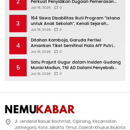
2
Perkuat Penyidikan Dugaan Pemerasan
Bupati Sukoharjo Nonaktif
Juli 16, 2026
0
164 Siswa Disabilitas Ikuti Program “Istana
3
untuk Anak Sekolah”, Kenali Sejarah
Bangsa dan Pemerintahan
Juli 16, 2026
0
Ditahan Kamboja, Garuda Pertiwi
4
Amankan Tiket Semifinal Piala AFF Putri
2026
Juli 16, 2026
0
Satu Prajurit Gugur dalam Insiden Gudang
5
Munisi Madiun, TNI AD Dalami Penyebab
Ledakan
Juli 16, 2026
0
Jl. Jenderal Basuki Rachmat, Cipinang, Kecamatan
Jatinegara, Kota Jakarta Timur, Daerah Khusus Ibukota