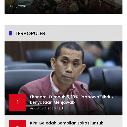
untuk Wujudkan Target Iklim
Juli 1, 2026
Global
TERPOPULER
Ekonomi Tumbuh 5,29%: Prabowo Dikritik –
1
kenyataan Menjawab
Agustus 7, 2026
0
KPK Geledah Sembilan Lokasi untuk