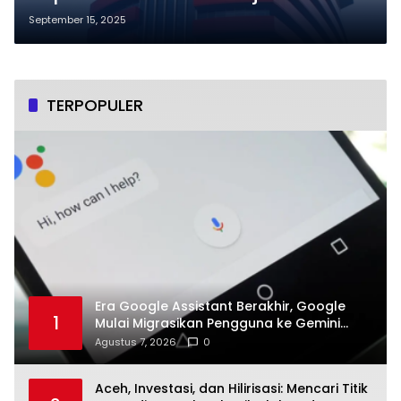
Kementerian Agama RI ke KPK
September 15, 2025
TERPOPULER
Era Google Assistant Berakhir, Google
1
Mulai Migrasikan Pengguna ke Gemini
Secara Bertahap
Agustus 7, 2026
0
Aceh, Investasi, dan Hilirisasi: Mencari Titik