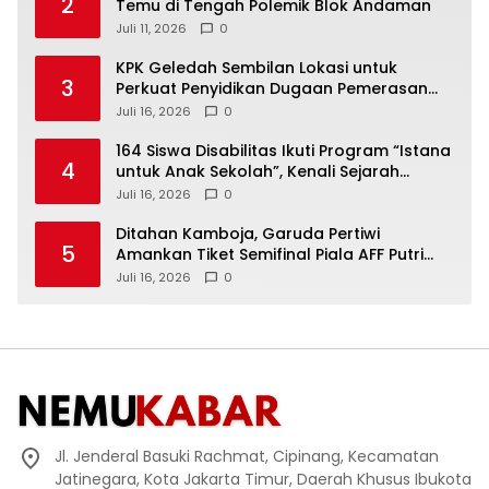
2
Temu di Tengah Polemik Blok Andaman
Juli 11, 2026
0
KPK Geledah Sembilan Lokasi untuk
3
Perkuat Penyidikan Dugaan Pemerasan
Bupati Sukoharjo Nonaktif
Juli 16, 2026
0
164 Siswa Disabilitas Ikuti Program “Istana
4
untuk Anak Sekolah”, Kenali Sejarah
Bangsa dan Pemerintahan
Juli 16, 2026
0
Ditahan Kamboja, Garuda Pertiwi
5
Amankan Tiket Semifinal Piala AFF Putri
2026
Juli 16, 2026
0
Jl. Jenderal Basuki Rachmat, Cipinang, Kecamatan
Jatinegara, Kota Jakarta Timur, Daerah Khusus Ibukota