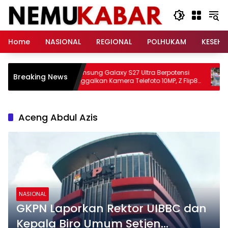
Langsung
ke
konten
Home
NASIONAL
REGIONAL
POLHUKAM
KESEH
ogle
Samsung Galaxy S27 Ultra Berpotensi
An
Breaking News
emini
Tinggalkan Kamera Telefoto 10MP, Z Flip8
Or
Fokus pada Optimalisasi Daya
Ke
Aceng Abdul Azis
NASIONAL
GKPN Laporkan Rektor UIBBC dan
Kepala Biro Umum Setjen